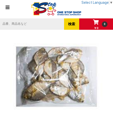
Select Language
▼
0
￥0